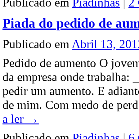
Publicado em
Piadinhas
|
2
Piada do pedido de au
Publicado em
Abril 13, 201
Pedido de aumento O jovem 
da empresa onde trabalha: _
pedir um aumento. E adianto
de mim. Com medo de perd
a ler
→
Publicado em
Piadinhas
|
6