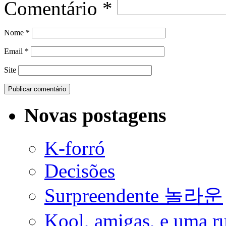
Comentário
*
Nome
*
Email
*
Site
Novas postagens
K-forró
Decisões
Surpreendente 놀라운
Kool, amigas, e uma ru