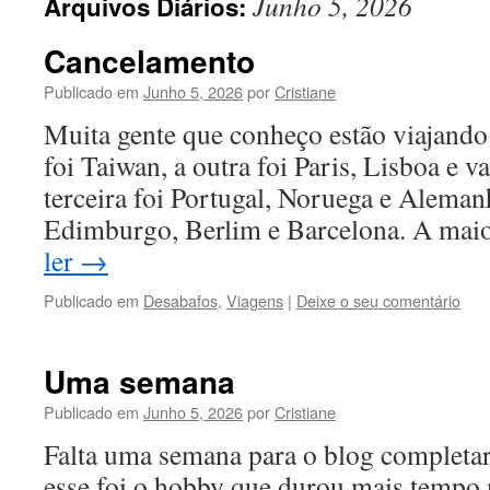
Junho 5, 2026
Arquivos Diários:
Cancelamento
Publicado em
Junho 5, 2026
por
Cristiane
Muita gente que conheço estão viajando 
foi Taiwan, a outra foi Paris, Lisboa e v
terceira foi Portugal, Noruega e Aleman
Edimburgo, Berlim e Barcelona. A mai
ler
→
Publicado em
Desabafos
,
Viagens
|
Deixe o seu comentário
Uma semana
Publicado em
Junho 5, 2026
por
Cristiane
Falta uma semana para o blog completa
esse foi o hobby que durou mais tempo 